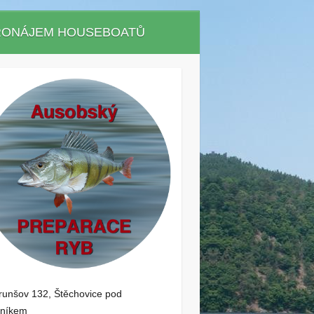
RONÁJEM HOUSEBOATŮ
unšov 132, Štěchovice pod
níkem