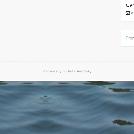
60
a
Pro
Preparace ryb - Ondřej Ausobský