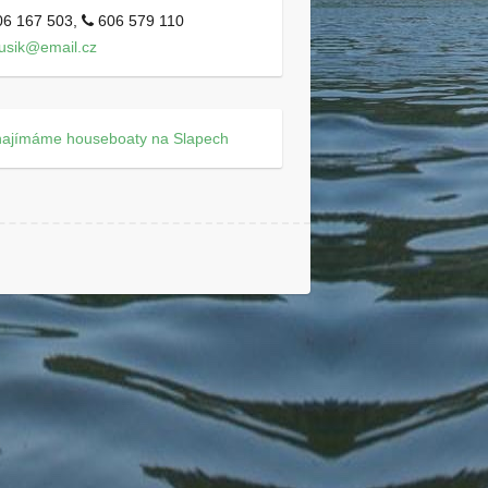
6 167 503,
606 579 110
usik@email.cz
najímáme houseboaty na Slapech