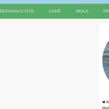
REPARACE RYB
LODĚ
MOLA
P
Br
Med